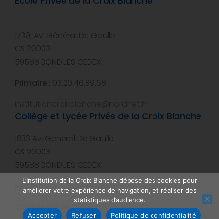
Ecole Privée de la Croix Blanche
1739, Av. Général De Gaulle
CS 20003
59588 BONDUES CEDEX
Primaire
: 03.20.46.89.68
institutioncroixblanche@nordnet.fr
Collège et Lycée Privés de la Croix Blanche
1833 Av. Général De Gaulle
CS 20003
59588 BONDUES CEDEX
L’Institution de la Croix Blanche dépose des cookies pour
Maternelle
: 03.20.46.88.68
améliorer votre expérience de navigation, et réaliser des
statistiques d’audience.
Collège/lycée
: 03.20.46.24.29
Accepter
Refuser
Politique de confidentialité