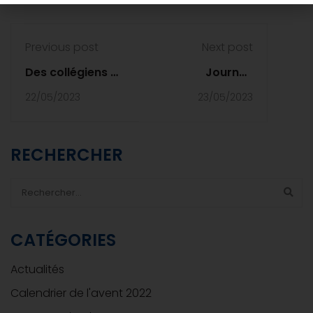
Previous post
Next post
Des collégiens à
Journée
la Chapelle
mondiale de la
22/05/2023
23/05/2023
d'Abondance
Biodiversité
RECHERCHER
CATÉGORIES
Actualités
Calendrier de l'avent 2022