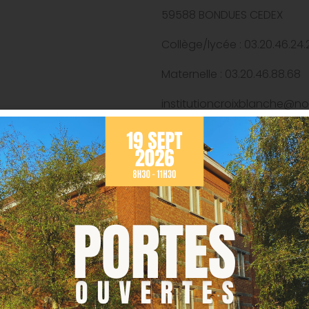
59588 BONDUES CEDEX
Collège/lycée : 03.20.46.24.
Maternelle : 03.20.46.88.68
institutioncroixblanche@no