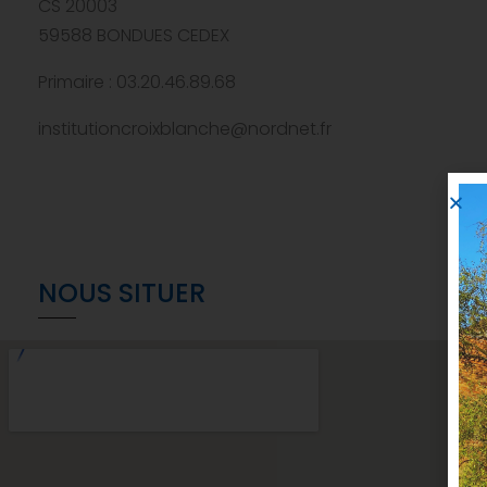
CS 20003
59588 BONDUES CEDEX
Primaire : 03.20.46.89.68
institutioncroixblanche@nordnet.fr
NOUS SITUER