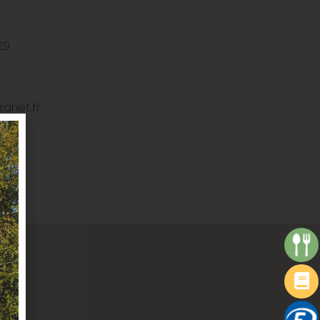
29
rdnet.fr