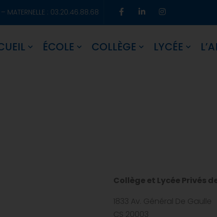
 – MATERNELLE : 03.20.46.88.68
CUEIL
ÉCOLE
COLLÈGE
LYCÉE
L’A
Collège et Lycée Privés d
1833 Av. Général De Gaulle
CS 20003