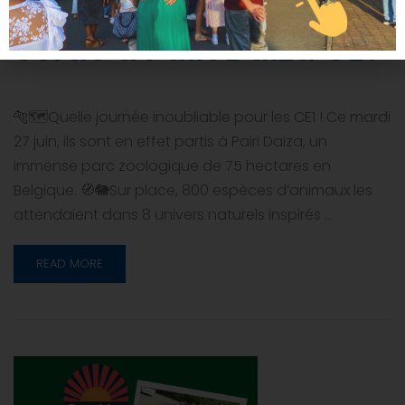
Sortie à Pairi Daiza CE1
🐅🗺Quelle journée inoubliable pour les CE1 ! Ce mardi
27 juin, ils sont en effet partis à Pairi Daiza, un
immense parc zoologique de 75 hectares en
Belgique. 🧭🐘Sur place, 800 espèces d’animaux les
attendaient dans 8 univers naturels inspirés …
READ MORE