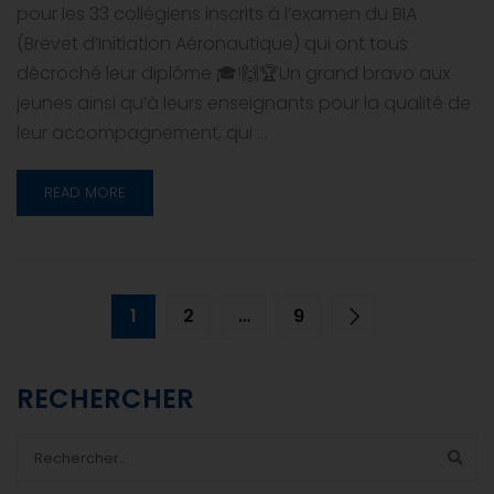
pour les 33 collégiens inscrits à l’examen du BIA
(Brevet d’Initiation Aéronautique) qui ont tous
décroché leur diplôme 🎓!🙌🏆Un grand bravo aux
jeunes ainsi qu’à leurs enseignants pour la qualité de
leur accompagnement, qui …
READ MORE
1
2
…
9
RECHERCHER