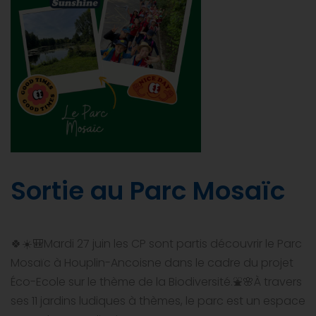
Sortie au Parc Mosaïc
🍀☀️🎒Mardi 27 juin les CP sont partis découvrir le Parc
Mosaïc à Houplin-Ancoisne dans le cadre du projet
Éco-Ecole sur le thème de la Biodiversité.⛲️🌸À travers
ses 11 jardins ludiques à thèmes, le parc est un espace