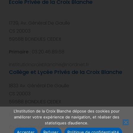
Ecole Privée de la Croix Blanche
1739, Av. Général De Gaulle
CS 20003
59588 BONDUES CEDEX
Primaire
: 03.20.46.89.68
institutioncroixblanche@nordnet.fr
Collège et Lycée Privés de la Croix Blanche
1833 Av. Général De Gaulle
CS 20003
59588 BONDUES CEDEX
L’Institution de la Croix Blanche dépose des cookies pour
Maternelle
: 03.20.46.88.68
améliorer votre expérience de navigation, et réaliser des
statistiques d’audience.
Collège/lycée
: 03.20.46.24.29
Accepter
Refuser
Politique de confidentialité