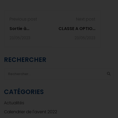
Previous post
Next post
Sortie à
CLASSE A OPTION
Zuydcoote pour
THÉÂTRE -
23/05/2023
23/05/2023
les classes à
ENREGISTREMENTS
option
RADIOPHONIQUES
environnement
RECHERCHER
CATÉGORIES
Actualités
Calendrier de l'avent 2022