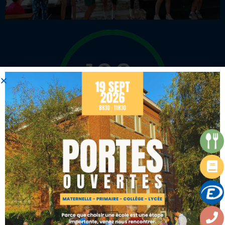
100
%
de réussite au KET
29% ont même obtenu le niveau B1 (
plus haut niveau
de l’examen) avec un score moyen de 144,4