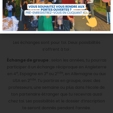
ÉCHANGES INTERNATIONAUX
Tu aimes les langues et tu veux mettre en pratique
ce que tu apprends en cours ?
Les échanges sont pour toi. Deux possibilités
s’offrent à toi :
Échange de groupe
: selon les années, tu pourras
participer à un échange réciproque en Angleterre
e
e
nde
en 4
, Espagne en 3
ou 2
, en Allemagne ou aux
nde
USA en 2
. Tu partiras en groupe, avec des
professeurs, une semaine ou plus dans l’école de
ton partenaire étranger que tu recevras aussi
chez toi. Les possibilités et le dossier d’inscription
te seront donnés pendant l’année.