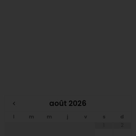
août
2026
l
m
m
j
v
s
d
1
2