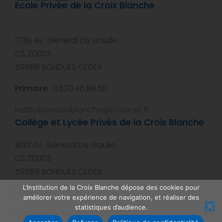
Ecole Privée de la Croix Blanche
1739, Av. Général De Gaulle
CS 20003
59588 BONDUES CEDEX
Primaire
: 03.20.46.89.68
institutioncroixblanche@nordnet.fr
Collège et Lycée Privés de la Croix Blanche
1833 Av. Général De Gaulle
CS 20003
59588 BONDUES CEDEX
L’Institution de la Croix Blanche dépose des cookies pour
Maternelle
: 03.20.46.88.68
améliorer votre expérience de navigation, et réaliser des
statistiques d’audience.
Collège/lycée
: 03.20.46.24.29