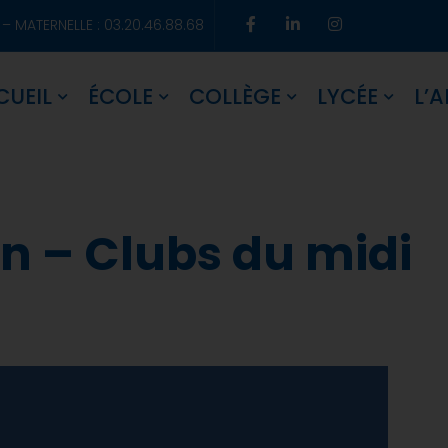
 – MATERNELLE : 03.20.46.88.68
CUEIL
ÉCOLE
COLLÈGE
LYCÉE
L’A
n – Clubs du midi