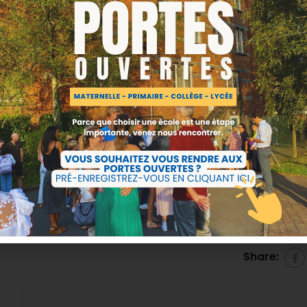
iquer des activités sur le temps de pause du midi. Ces
nt gratuites.
 activités peuvent être
ur découvrir la dizaine d’animations proposée !
pour les activités.
Share: