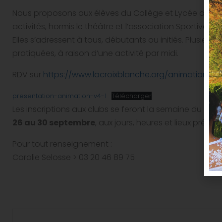
Nous proposons aux élèves du Collège et Lycée de prat
activités, hormis le théâtre et l’association Sportive, so
Elles s’adressent à tous, débutants ou initiés. Plusieurs
pratiquées, à raison d’une activité par midi.
RDV sur
https://www.lacroixblanche.org/animation/
po
presentation-animation-v4-1
Télécharger
Les inscriptions aux clubs se feront la semaine du
26 au 30 septembre
, aux jours, heures et lieux prévus 
Pour tout renseignement :
Coralie Selosse > 03 20 46 89 75