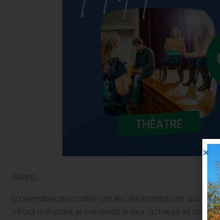
RAPPEL :
La semaine prochaine ont lieu les inscriptions aux diffé
> Pour m’inscrire, je me rends le jour, à l’heure et dans la