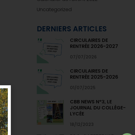
Uncategorized
DERNIERS ARTICLES
CIRCULAIRES DE
RENTRÉE 2026-2027
07/07/2026
CIRCULAIRES DE
RENTRÉE 2025-2026
01/07/2025
CBB NEWS N°3, LE
JOURNAL DU COLLÈGE-
LYCÉE
18/12/2023