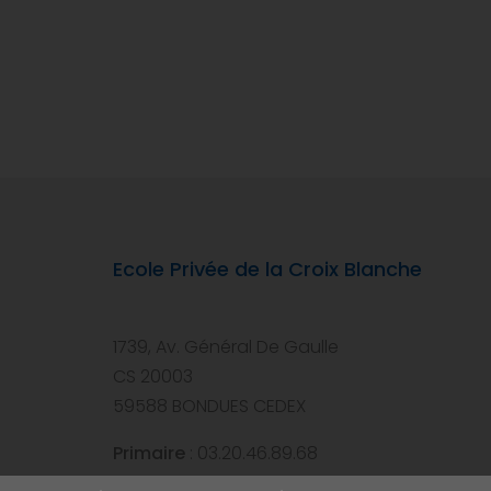
Ecole Privée de la Croix Blanche
1739, Av. Général De Gaulle
CS 20003
59588 BONDUES CEDEX
Primaire
: 03.20.46.89.68