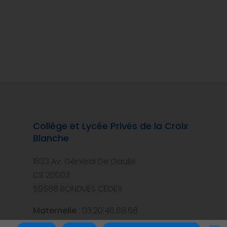
Collège et Lycée Privés de la Croix
Blanche
1833 Av. Général De Gaulle
CS 20003
59588 BONDUES CEDEX
Maternelle
: 03.20.46.88.68