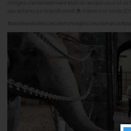
d’origine. L’émerveillement était au rendez-vous et ce
des enfants sur la Biodiversité 🌍, thème Eco-Ecole 202
#biodiversité
#ecoecolefrance
@ecoecolefrance
#pai