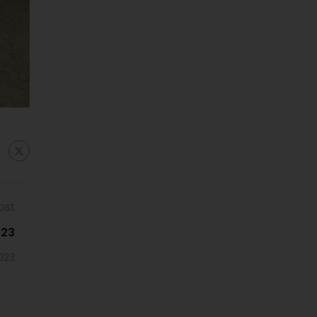
ost
023
023