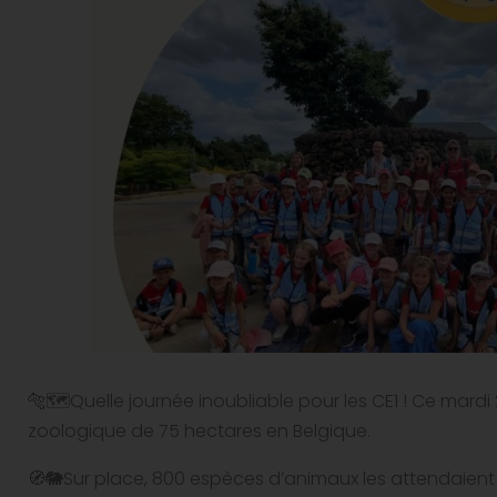
🐅🗺Quelle journée inoubliable pour les CE1 ! Ce mardi 2
zoologique de 75 hectares en Belgique.
🧭🐘Sur place, 800 espèces d’animaux les attendaient da