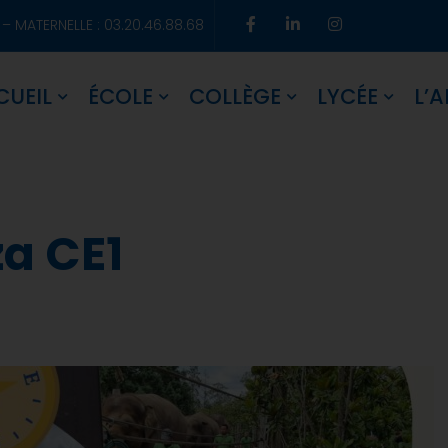
 – MATERNELLE : 03.20.46.88.68
CUEIL
ÉCOLE
COLLÈGE
LYCÉE
L’A
za CE1