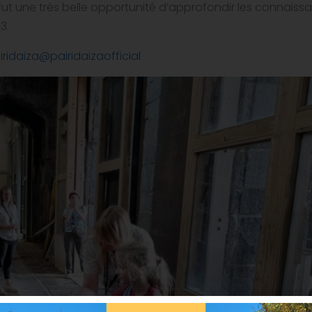
 fut une très belle opportunité d’approfondir les connaiss
3.
ridaiza
@pairidaizaofficial