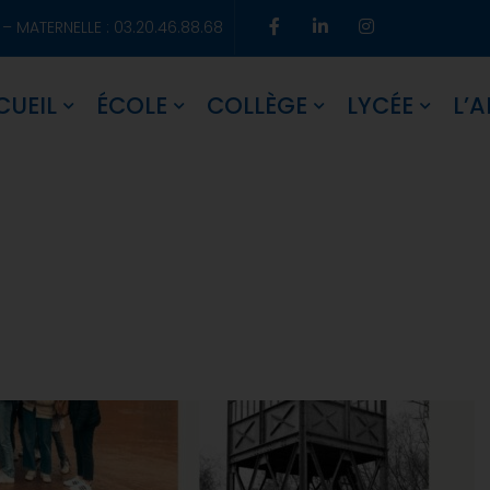
 – MATERNELLE : 03.20.46.88.68
CUEIL
ÉCOLE
COLLÈGE
LYCÉE
L’A