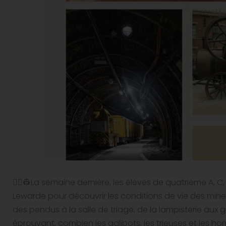
👷‍♀️👷La semaine dernière, les élèves de quatrième A, C
Lewarde pour découvrir les conditions de vie des mineur
des pendus à la salle de triage, de la lampisterie aux ga
éprouvant, combien les galibots, les trieuses et les 