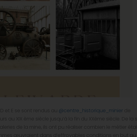
, D et E se sont rendus au
@centre_historique_minier
de
s au XIX ème siècle jusqu’à la fin du XXème siècle. De la s
leries de la mine, ils ont pu réaliser combien le métier étai
hommes œuvraient dans d’effroyables conditions en but au b