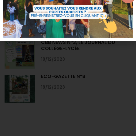
CIRCULAIRES DE RENTRÉE 2025-2026
01/07/2025
CBB NEWS N°3, LE JOURNAL DU
COLLÈGE-LYCÉE
18/12/2023
ECO-GAZETTE N°8
18/12/2023