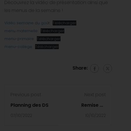
Découvrez la vidéo de présentation ainsi que
les menus de la semaine !
Vidéo semaine du goût
Télécharger
menu maternelle
Télécharger
menu-primaire
Télécharger
menu-college
Télécharger
Share:
Previous post
Next post
Planning des DS
Remise de
diplôme du
07/10/2022
10/10/2022
Baccalauréat