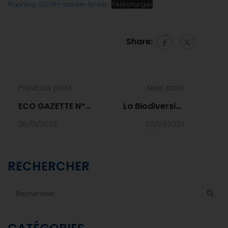
Planning-DS-fin-annee-lycee
Télécharger
Share:
Previous post
Next post
ECO GAZETTE N°5
La Biodiversité
- Déc. 2022
en mer !
05/01/2023
09/01/2023
RECHERCHER