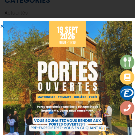
CATÉGORIES
Actualités
Calendrier de l'avent 2022
Uncategorized
DERNIERS ARTICLES
CIRCULAIRES DE RENTRÉE 2026-2027
07/07/2026
CIRCULAIRES DE RENTRÉE 2025-2026
01/07/2025
CBB NEWS N°3, LE JOURNAL DU