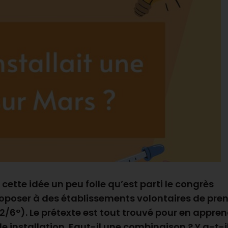
e cette idée un peu folle qu’est parti le congrès
roposer à des établissements volontaires de pre
2/6°). Le prétexte est tout trouvé pour en appre
e installation. Faut-il une combinaison ? Y a-t-i