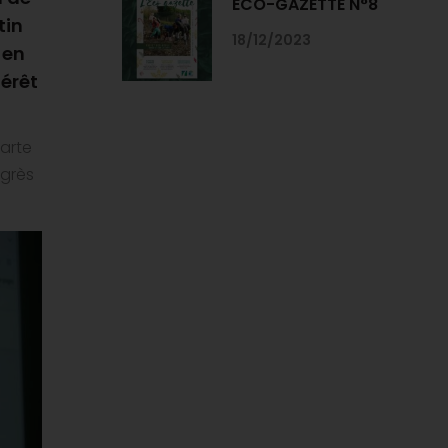
ECO-GAZETTE N°8
tin
18/12/2023
 en
térêt
harte
ngrès