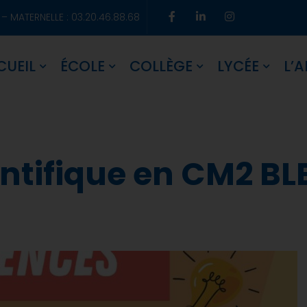
 – MATERNELLE : 03.20.46.88.68
CUEIL
ÉCOLE
COLLÈGE
LYCÉE
L’A
entifique en CM2 BL