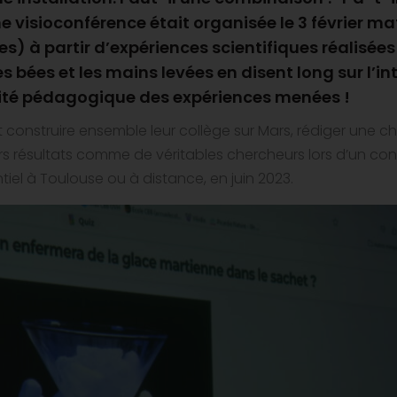
Une visioconférence était organisée le 3 février ma
s) à partir d’expériences scientifiques réalisées
 bées et les mains levées en disent long sur l’in
ualité pédagogique des expériences menées !
t construire ensemble leur collège sur Mars, rédiger une c
s résultats comme de véritables chercheurs lors d’un co
tiel à Toulouse ou à distance, en juin 2023.