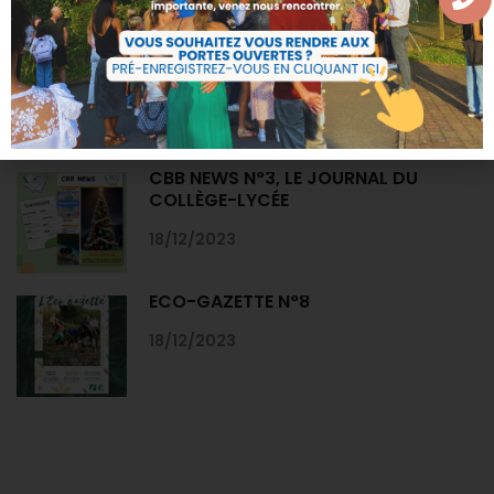
CIRCULAIRES DE RENTRÉE 2025-2026
01/07/2025
CBB NEWS N°3, LE JOURNAL DU
COLLÈGE-LYCÉE
18/12/2023
ECO-GAZETTE N°8
18/12/2023