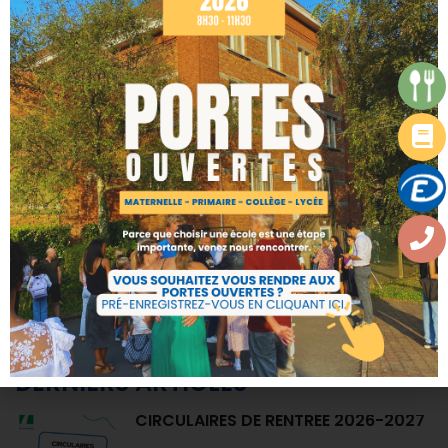
07/04/2023
18/04/2023
“MA PETITE
PLANÈTE” !
RECHERCHER
CATÉGORIES
Actualités
Calendrier de l'avent 2022
Uncategorized
DERNIERS ARTICLES
CIRCULAIRES DE RENTRÉE 2026-2027