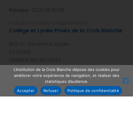
Primaire
: 03.20.46.89.68
institutioncroixblanche@nordnet.fr
Collège et Lycée Privés de la Croix Blanche
1833 Av. Général De Gaulle
CS 20003
59588 BONDUES CEDEX
L’Institution de la Croix Blanche dépose des cookies pour
Maternelle
: 03.20.46.88.68
améliorer votre expérience de navigation, et réaliser des
statistiques d’audience.
Collège/lycée
: 03.20.46.24.29
Accepter
Refuser
Politique de confidentialité
institutioncroixblanche@nordnet.fr
LA CROIX BLANCHE par
Liiink