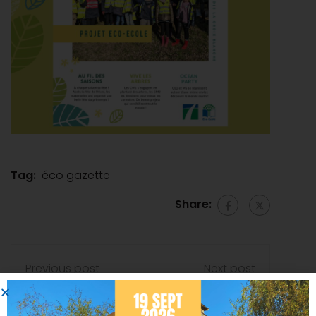
Tag:
éco gazette
Share:
Previous post
Next post
600 DÉFIS
Voyage scolaire
RÉALISÉS POUR
à Paris (1ères)