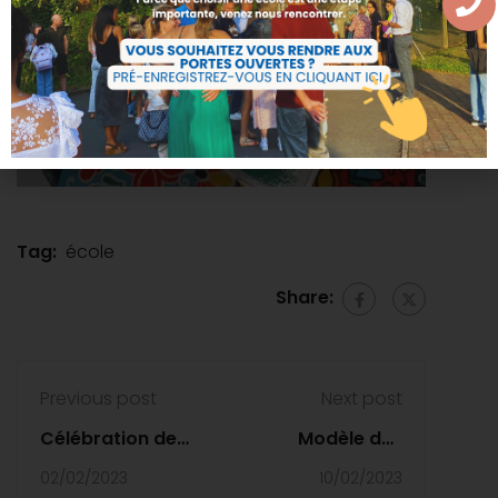
Tag:
école
Share:
Previous post
Next post
Célébration de
Modèle des
février
Nations Unies
02/02/2023
10/02/2023
des Lycéens