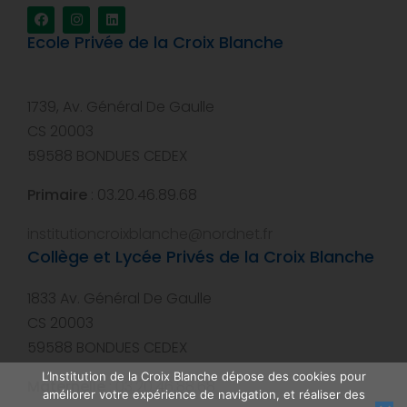
Ecole Privée de la Croix Blanche
1739, Av. Général De Gaulle
CS 20003
59588 BONDUES CEDEX
Primaire
: 03.20.46.89.68
institutioncroixblanche@nordnet.fr
Collège et Lycée Privés de la Croix Blanche
1833 Av. Général De Gaulle
CS 20003
59588 BONDUES CEDEX
L’Institution de la Croix Blanche dépose des cookies pour
Maternelle
: 03.20.46.88.68
améliorer votre expérience de navigation, et réaliser des