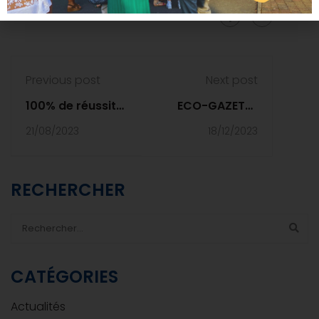
Share:
Previous post
Next post
100% de réussite
ECO-GAZETTE
au Baccalauréat
N°8
21/08/2023
18/12/2023
2023
RECHERCHER
CATÉGORIES
Actualités