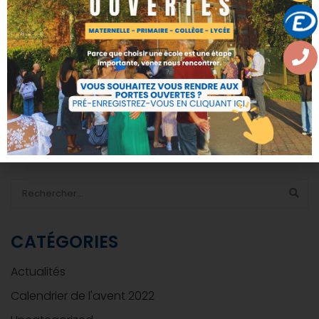
Previous post
Next post
Voyage scolaire
Test Cambridge
à Paris (1ères)
18/04/2023
18/04/2023
RECHERCHER
CATÉGORIES
Actualités
Calendrier de l'avent 2022