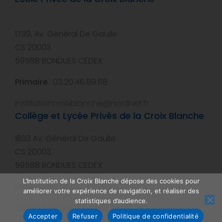
1739, Av. Général De Gaulle
CS 20003
59588 BONDUES CEDEX
Primaire
: 03.20.46.89.68
institutioncroixblanche@nordnet.fr
Collège et Lycée Privés de la Croix Blanche
1833 Av. Général De Gaulle
CS 20003
59588 BONDUES CEDEX
L’Institution de la Croix Blanche dépose des cookies pour
Maternelle
: 03.20.46.88.68
améliorer votre expérience de navigation, et réaliser des
statistiques d’audience.
Collège/lycée
: 03.20.46.24.29
Accepter
Refuser
Politique de confidentialité